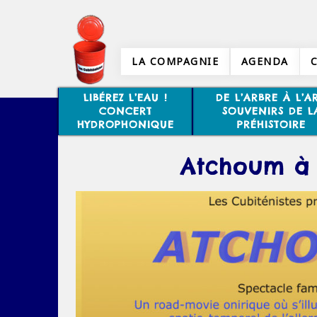
LA COMPAGNIE
AGENDA
LIBÉREZ L’EAU !
DE L’ARBRE À L’AR
CONCERT
SOUVENIRS DE L
HYDROPHONIQUE
PRÉHISTOIRE
Atchoum à 