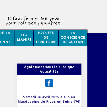
Il faut fermer les yeux
pour voir ses paupières.
DE LA
PROJETS
LA
LES
E
DE
CONSCIENCE
MANIFS
IENNE
TERRITOIRE
DE SULTAN
également sous la rubrique
Actualités
Samedi 26 avril 2025 à 18h au
Muséoseine de Rives en Seine (76)