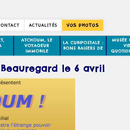
CONTACT
ACTUALITÉS
VOS PHOTOS
T,
ATCHOUM, LE
MUSÉE 
LA CUBIPOSTALE :
A
VOYAGEUR
VI
BONS BAISERS DE
IMMOBILE
QUOTID
Beauregard le 6 avril