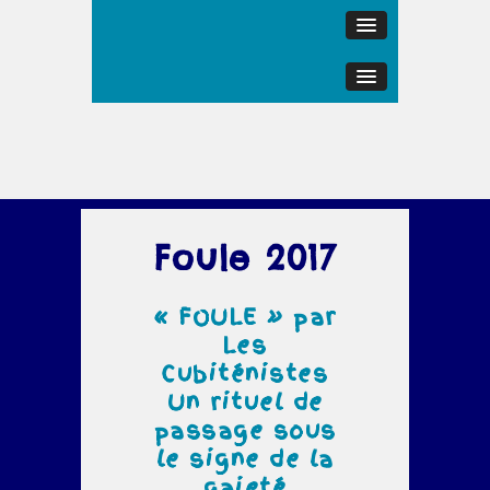
Foule 2017
« FOULE » par
Les
Cubiténistes
Un rituel de
passage sous
le signe de la
gaieté