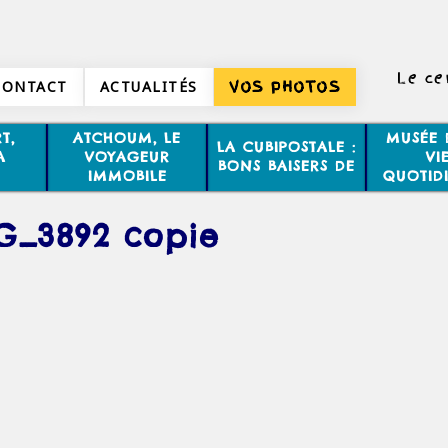
Le ce
CONTACT
ACTUALITÉS
VOS PHOTOS
T,
ATCHOUM, LE
MUSÉE 
LA CUBIPOSTALE :
A
VOYAGEUR
VI
BONS BAISERS DE
IMMOBILE
QUOTID
G_3892 copie