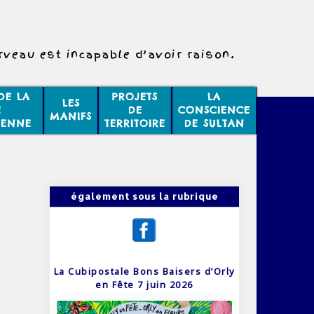
rveau est incapable d’avoir raison.
DE LA
PROJETS
LA
LES
E
DE
CONSCIENCE
MANIFS
IENNE
TERRITOIRE
DE SULTAN
également sous la rubrique
La Cubipostale Bons Baisers d’Orly
en Fête 7 juin 2026