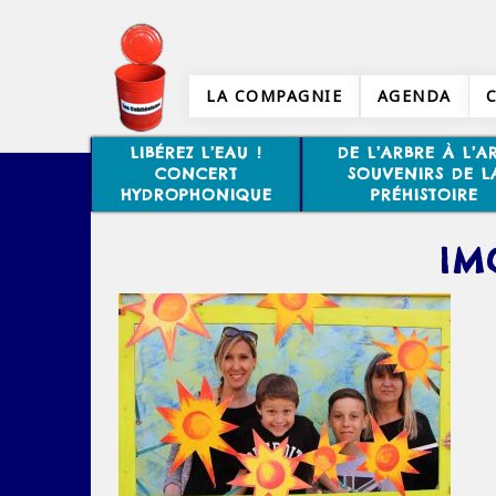
LA COMPAGNIE
AGENDA
LIBÉREZ L’EAU !
DE L’ARBRE À L’AR
CONCERT
SOUVENIRS DE L
HYDROPHONIQUE
PRÉHISTOIRE
IM