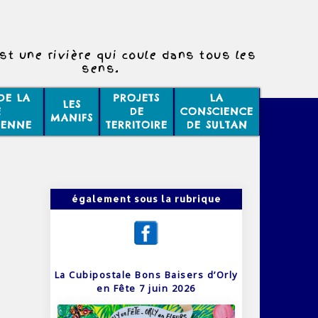
st une rivière qui coule dans tous les
sens.
DE LA
PROJETS
LA
LES
E
DE
CONSCIENCE
MANIFS
IENNE
TERRITOIRE
DE SULTAN
également sous la rubrique
La Cubipostale Bons Baisers d’Orly
en Fête 7 juin 2026