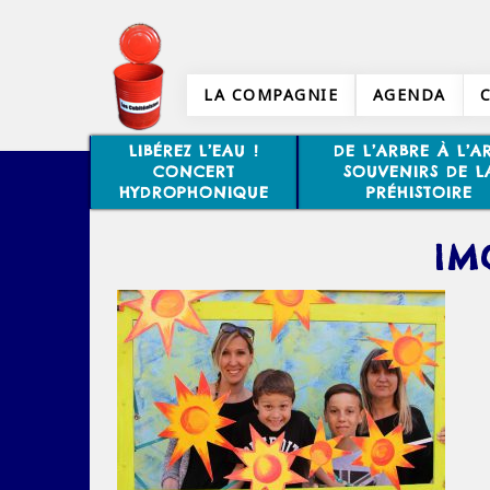
LA COMPAGNIE
AGENDA
LIBÉREZ L’EAU !
DE L’ARBRE À L’AR
CONCERT
SOUVENIRS DE L
HYDROPHONIQUE
PRÉHISTOIRE
IM