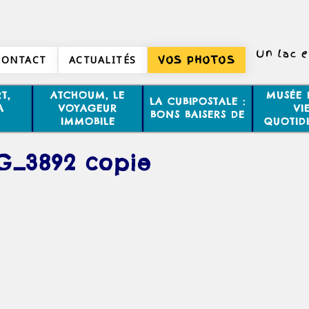
Un lac e
CONTACT
ACTUALITÉS
VOS PHOTOS
T,
ATCHOUM, LE
MUSÉE 
LA CUBIPOSTALE :
A
VOYAGEUR
VI
BONS BAISERS DE
IMMOBILE
QUOTID
G_3892 copie