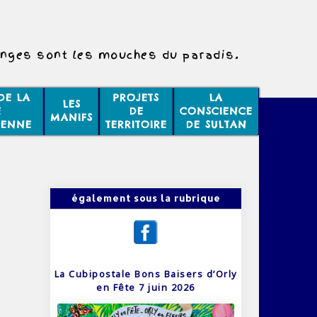
nges sont les mouches du paradis.
DE LA
PROJETS
LA
LES
E
DE
CONSCIENCE
MANIFS
IENNE
TERRITOIRE
DE SULTAN
également sous la rubrique
La Cubipostale Bons Baisers d’Orly
en Fête 7 juin 2026