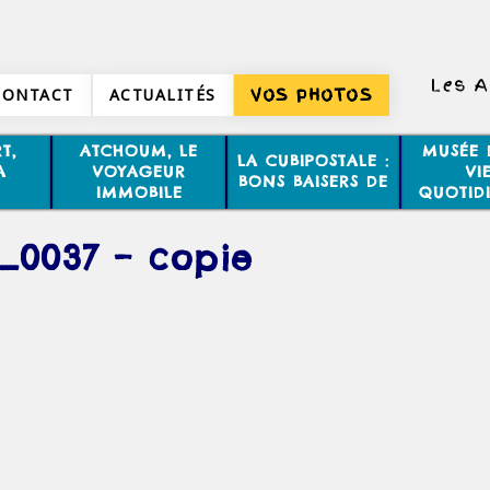
Les A
CONTACT
ACTUALITÉS
VOS PHOTOS
T,
ATCHOUM, LE
MUSÉE 
LA CUBIPOSTALE :
A
VOYAGEUR
VI
BONS BAISERS DE
IMMOBILE
QUOTID
_0037 – copie