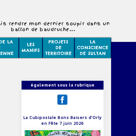
ais rendre mon dernier soupir dans un
ballon de baudruche...
DE LA
PROJETS
LA
LES
E
DE
CONSCIENCE
MANIFS
IENNE
TERRITOIRE
DE SULTAN
également sous la rubrique
La Cubipostale Bons Baisers d’Orly
en Fête 7 juin 2026