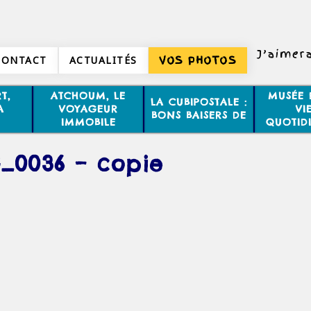
J’aimer
CONTACT
ACTUALITÉS
VOS PHOTOS
T,
ATCHOUM, LE
MUSÉE 
LA CUBIPOSTALE :
A
VOYAGEUR
VI
BONS BAISERS DE
IMMOBILE
QUOTID
_0036 – copie