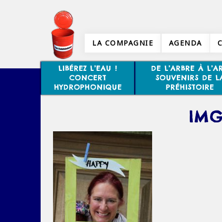
LA COMPAGNIE
AGENDA
LIBÉREZ L’EAU !
DE L’ARBRE À L’AR
CONCERT
SOUVENIRS DE L
HYDROPHONIQUE
PRÉHISTOIRE
IMG