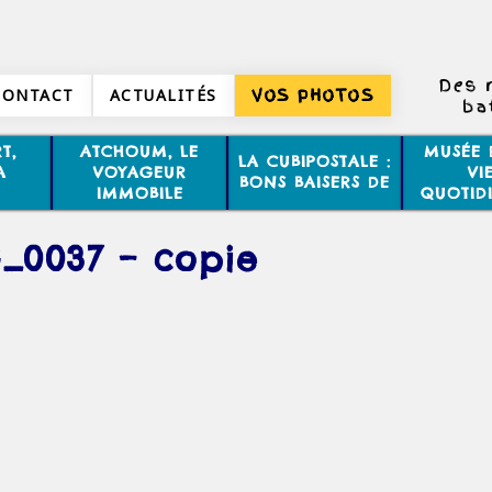
Des 
CONTACT
ACTUALITÉS
VOS PHOTOS
ba
d‘é
d'opéra
T,
ATCHOUM, LE
MUSÉE 
LA CUBIPOSTALE :
A
VOYAGEUR
VI
BONS BAISERS DE
IMMOBILE
QUOTID
_0037 – copie