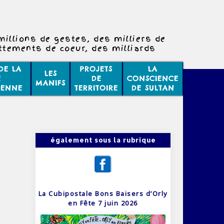
millions de gestes, des milliers de
ttements de coeur, des milliards
changes chimiques, des milliards
tions mentales constituent la moindre
DE LA
PROJETS
LA
LES
de vos journées.
E
DE
CONSCIENCE
MANIFS
Croyez-moi, faites la sieste.
IENNE
TERRITOIRE
DE SULTAN
également sous la rubrique
La Cubipostale Bons Baisers d’Orly
en Fête 7 juin 2026