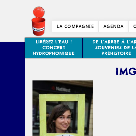
LA COMPAGNIE
AGENDA
LIBÉREZ L’EAU !
DE L’ARBRE À L’AR
CONCERT
SOUVENIRS DE L
HYDROPHONIQUE
PRÉHISTOIRE
IMG