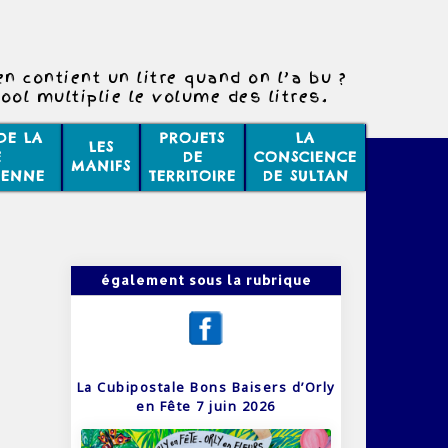
n contient un litre quand on l’a bu ?
cool multiplie le volume des litres.
DE LA
PROJETS
LA
LES
E
DE
CONSCIENCE
MANIFS
IENNE
TERRITOIRE
DE SULTAN
également sous la rubrique
La Cubipostale Bons Baisers d’Orly
en Fête 7 juin 2026