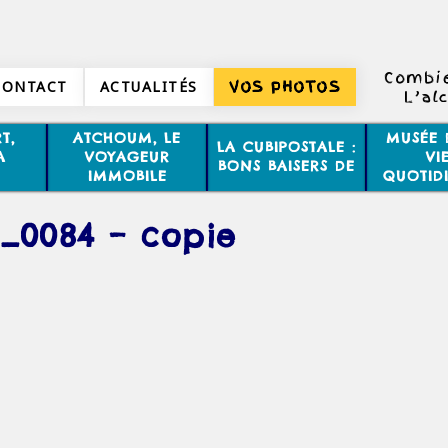
Combie
CONTACT
ACTUALITÉS
VOS PHOTOS
L’al
T,
ATCHOUM, LE
MUSÉE 
LA CUBIPOSTALE :
A
VOYAGEUR
VI
BONS BAISERS DE
IMMOBILE
QUOTID
_0084 – copie