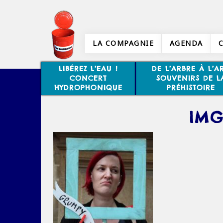
LA COMPAGNIE
AGENDA
LIBÉREZ L’EAU !
DE L’ARBRE À L’AR
CONCERT
SOUVENIRS DE L
HYDROPHONIQUE
PRÉHISTOIRE
IMG