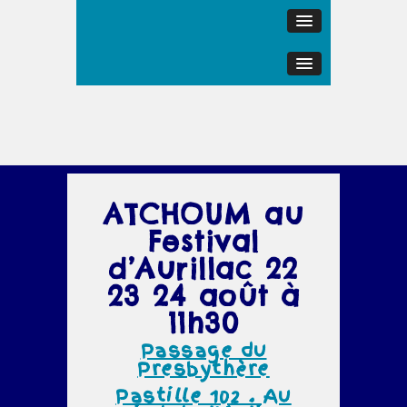
ATCHOUM au
Festival
d’Aurillac 22
23 24 août à
11h30
Passage du
Presbythère
Pastille 102 . Au