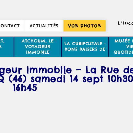
L’inc
CONTACT
ACTUALITÉS
VOS PHOTOS
T,
ATCHOUM, LE
MUSÉE 
LA CUBIPOSTALE :
A
VOYAGEUR
VI
BONS BAISERS DE
IMMOBILE
QUOTID
eur immobile – La Rue d
(46) samedi 14 sept 10h30
16h45