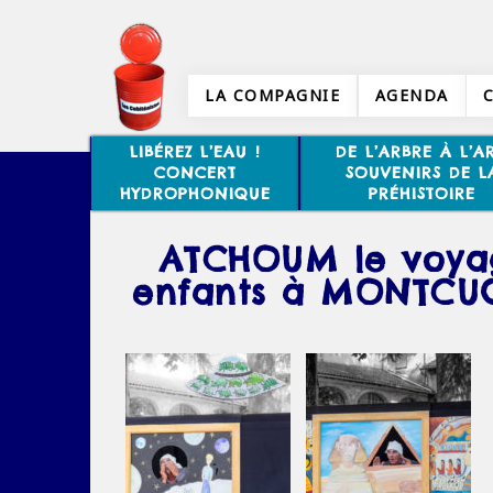
LA COMPAGNIE
AGENDA
LIBÉREZ L’EAU !
DE L’ARBRE À L’AR
CONCERT
SOUVENIRS DE L
HYDROPHONIQUE
PRÉHISTOIRE
ATCHOUM le voyag
enfants à MONTCUQ 