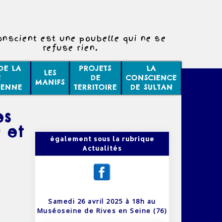
onscient est une poubelle qui ne se
refuse rien.
DE LA
PROJETS
LA
LES
E
DE
CONSCIENCE
MANIFS
IENNE
TERRITOIRE
DE SULTAN
es
 et
également sous la rubrique
Actualités
Samedi 26 avril 2025 à 18h au
Muséoseine de Rives en Seine (76)