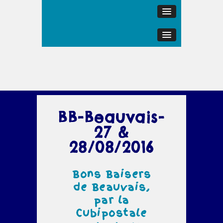
BB-Beauvais-
27 &
28/08/2016
Bons Baisers
de Beauvais,
par la
Cubipostale