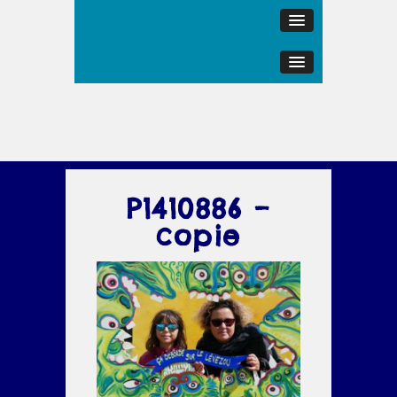
P1410886 –
copie