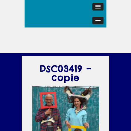
DSC03419 –
copie