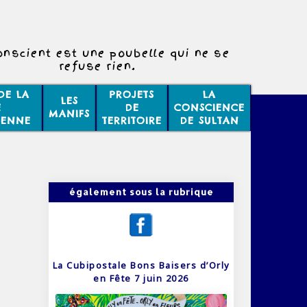
onscient est une poubelle qui ne se
refuse rien.
DE LA
PROJETS
LA
LES
E
DE
CONSCIENCE
MANIFS
IENNE
TERRITOIRE
DE SULTAN
également sous la rubrique
La Cubipostale Bons Baisers d’Orly
en Fête 7 juin 2026