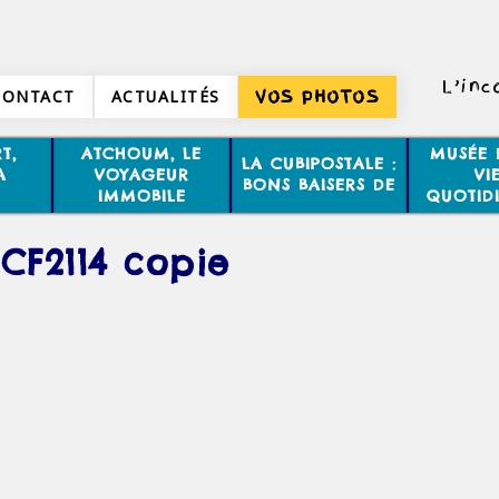
L’inc
CONTACT
ACTUALITÉS
VOS PHOTOS
T,
ATCHOUM, LE
MUSÉE 
LA CUBIPOSTALE :
A
VOYAGEUR
VI
BONS BAISERS DE
IMMOBILE
QUOTID
CF2114 copie