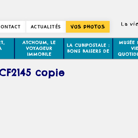
La vi
CONTACT
ACTUALITÉS
VOS PHOTOS
T,
ATCHOUM, LE
MUSÉE 
LA CUBIPOSTALE :
A
VOYAGEUR
VI
BONS BAISERS DE
IMMOBILE
QUOTID
CF2145 copie