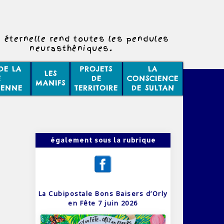
e éternelle rend toutes les pendules
neurasthéniques.
DE LA
PROJETS
LA
LES
E
DE
CONSCIENCE
MANIFS
IENNE
TERRITOIRE
DE SULTAN
également sous la rubrique
La Cubipostale Bons Baisers d’Orly
en Fête 7 juin 2026