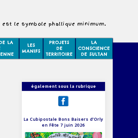
l est le symbole phallique minimum.
DE LA
PROJETS
LA
LES
E
DE
CONSCIENCE
MANIFS
IENNE
TERRITOIRE
DE SULTAN
également sous la rubrique
La Cubipostale Bons Baisers d’Orly
en Fête 7 juin 2026