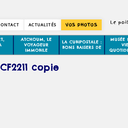
Le poi
CONTACT
ACTUALITÉS
VOS PHOTOS
T,
ATCHOUM, LE
MUSÉE 
LA CUBIPOSTALE :
A
VOYAGEUR
VI
BONS BAISERS DE
IMMOBILE
QUOTID
CF2211 copie