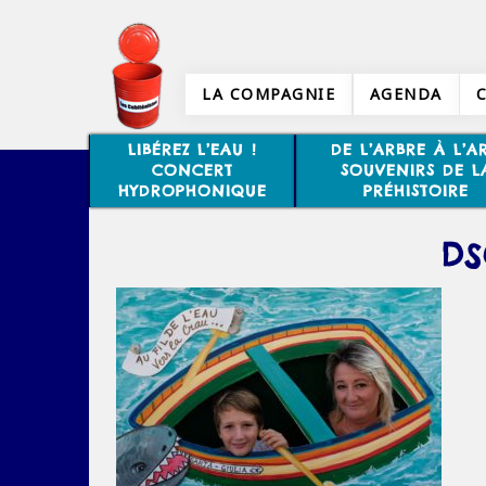
LA COMPAGNIE
AGENDA
LIBÉREZ L’EAU !
DE L’ARBRE À L’AR
CONCERT
SOUVENIRS DE L
HYDROPHONIQUE
PRÉHISTOIRE
DS