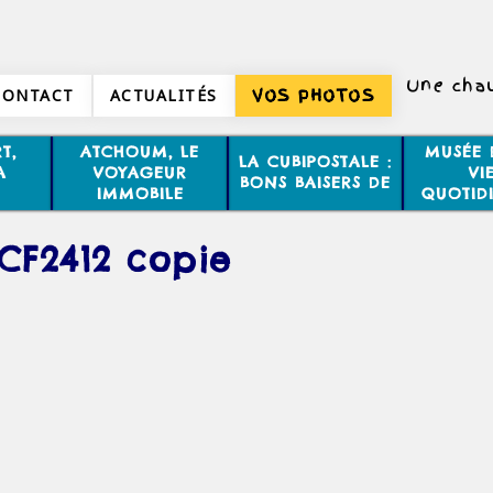
Une cha
CONTACT
ACTUALITÉS
VOS PHOTOS
T,
ATCHOUM, LE
MUSÉE 
LA CUBIPOSTALE :
A
VOYAGEUR
VI
BONS BAISERS DE
IMMOBILE
QUOTID
CF2412 copie