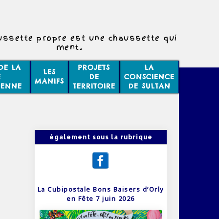
ussette propre est une chaussette qui
ment.
DE LA
PROJETS
LA
LES
E
DE
CONSCIENCE
MANIFS
IENNE
TERRITOIRE
DE SULTAN
également sous la rubrique
La Cubipostale Bons Baisers d’Orly
en Fête 7 juin 2026