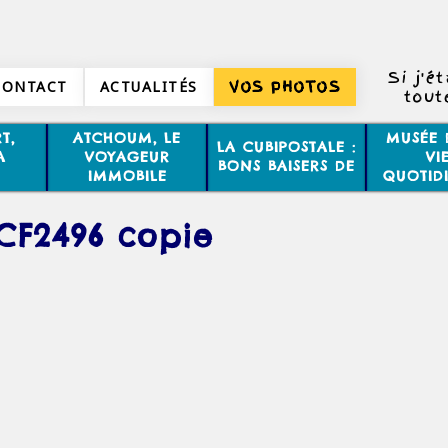
Si j'é
CONTACT
ACTUALITÉS
VOS PHOTOS
tout
toute
T,
ATCHOUM, LE
MUSÉE 
LA CUBIPOSTALE :
minu
A
VOYAGEUR
VI
BONS BAISERS DE
IMMOBILE
QUOTID
CF2496 copie