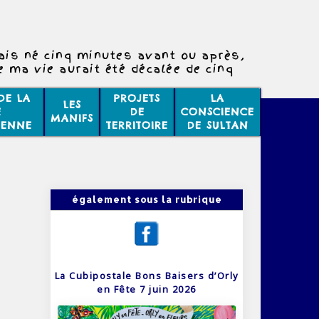
tais né cinq minutes avant ou après,
e ma vie aurait été décalée de cinq
minutes,
 ma vie aurait été différente à cinq
DE LA
PROJETS
LA
LES
tes près, soyons sur nos gardes !
E
DE
CONSCIENCE
MANIFS
IENNE
TERRITOIRE
DE SULTAN
également sous la rubrique
La Cubipostale Bons Baisers d’Orly
en Fête 7 juin 2026