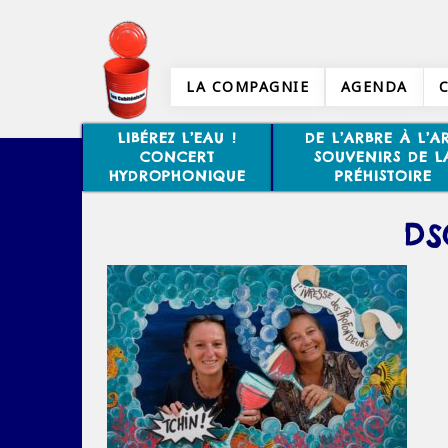
LA COMPAGNIE
AGENDA
LIBÉREZ L’EAU !
DE L’ARBRE À L’AR
CONCERT
SOUVENIRS DE L
HYDROPHONIQUE
PRÉHISTOIRE
DS