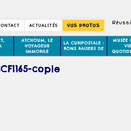
Réussi
CONTACT
ACTUALITÉS
VOS PHOTOS
T,
ATCHOUM, LE
MUSÉE 
LA CUBIPOSTALE :
A
VOYAGEUR
VI
BONS BAISERS DE
IMMOBILE
QUOTID
CF1165-copie