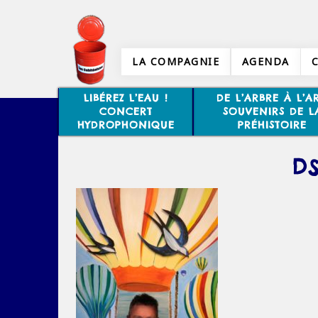
LA COMPAGNIE
AGENDA
LIBÉREZ L’EAU !
DE L’ARBRE À L’AR
CONCERT
SOUVENIRS DE L
HYDROPHONIQUE
PRÉHISTOIRE
DS