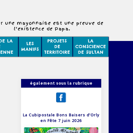
r une mayonnaise est une preuve de
l’existence de Papa.
DE LA
PROJETS
LA
LES
E
DE
CONSCIENCE
MANIFS
IENNE
TERRITOIRE
DE SULTAN
également sous la rubrique
La Cubipostale Bons Baisers d’Orly
en Fête 7 juin 2026