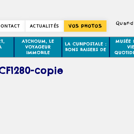
Quand 
CONTACT
ACTUALITÉS
VOS PHOTOS
T,
ATCHOUM, LE
MUSÉE 
LA CUBIPOSTALE :
A
VOYAGEUR
VI
BONS BAISERS DE
IMMOBILE
QUOTID
CF1280-copie