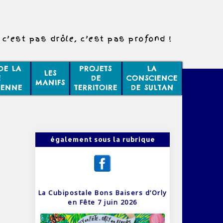
c’est pas drôle, c’est pas profond !
DE LA
PROJETS
LA
LES
E
DE
CONSCIENCE
MANIFS
IENNE
TERRITOIRE
DE SULTAN
également sous la rubrique
La Cubipostale Bons Baisers d’Orly
en Fête 7 juin 2026