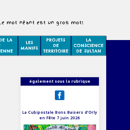
Le mot néant est un gros mot!
DE LA
PROJETS
LA
LES
E
DE
CONSCIENCE
MANIFS
IENNE
TERRITOIRE
DE SULTAN
également sous la rubrique
La Cubipostale Bons Baisers d’Orly
en Fête 7 juin 2026