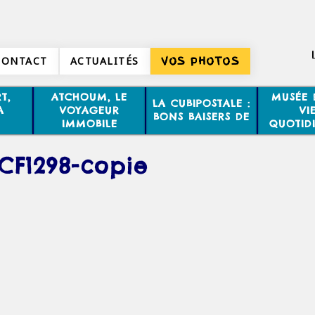
CONTACT
ACTUALITÉS
VOS PHOTOS
T,
ATCHOUM, LE
MUSÉE 
LA CUBIPOSTALE :
A
VOYAGEUR
VI
BONS BAISERS DE
IMMOBILE
QUOTID
CF1298-copie