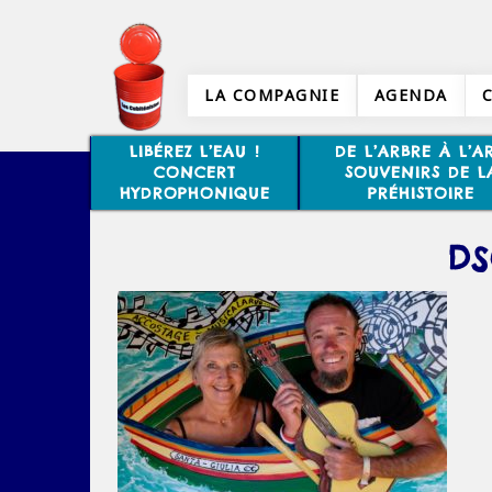
LA COMPAGNIE
AGENDA
LIBÉREZ L’EAU !
DE L’ARBRE À L’AR
CONCERT
SOUVENIRS DE L
HYDROPHONIQUE
PRÉHISTOIRE
DS