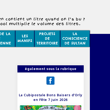
n contient un litre quand on l’a bu ?
cool multiplie le volume des litres.
DE LA
PROJETS
LA
LES
E
DE
CONSCIENCE
MANIFS
IENNE
TERRITOIRE
DE SULTAN
également sous la rubrique
La Cubipostale Bons Baisers d’Orly
en Fête 7 juin 2026