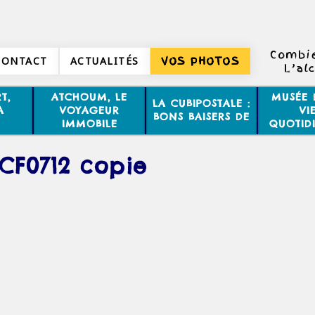
Combie
CONTACT
ACTUALITÉS
VOS PHOTOS
L’al
T,
ATCHOUM, LE
MUSÉE 
LA CUBIPOSTALE :
A
VOYAGEUR
VI
BONS BAISERS DE
IMMOBILE
QUOTID
CF0712 copie