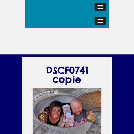
DSCF0741
copie