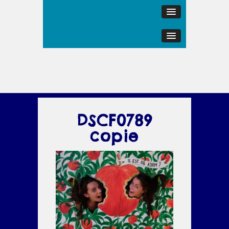
DSCF0789
copie