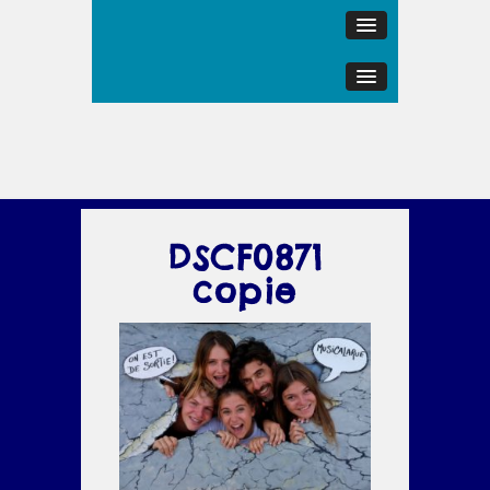
DSCF0871
copie