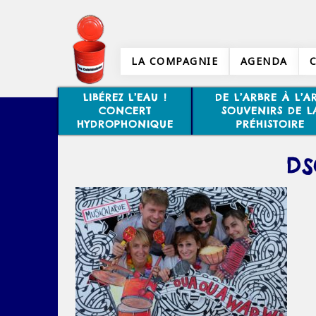
LA COMPAGNIE
AGENDA
LIBÉREZ L’EAU !
DE L’ARBRE À L’AR
CONCERT
SOUVENIRS DE L
HYDROPHONIQUE
PRÉHISTOIRE
DS