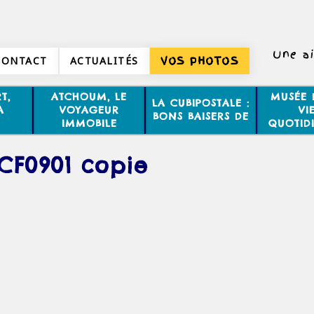
Une ai
CONTACT
ACTUALITÉS
VOS PHOTOS
Non, 2 
T,
ATCHOUM, LE
MUSÉE 
LA CUBIPOSTALE :
A
VOYAGEUR
VI
BONS BAISERS DE
IMMOBILE
QUOTID
CF0901 copie