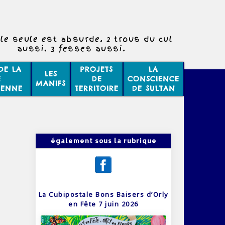
le seule est absurde. 2 trous du cul
aussi. 3 fesses aussi.
trous du cul sont tout à fait logiques
pour 3 fesses.
DE LA
PROJETS
LA
LES
E
DE
CONSCIENCE
MANIFS
IENNE
TERRITOIRE
DE SULTAN
également sous la rubrique
La Cubipostale Bons Baisers d’Orly
en Fête 7 juin 2026