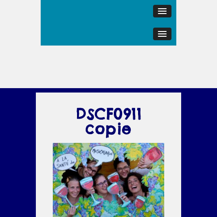
DSCF0911
copie