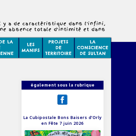
l y a de caractéristique dans l'infini,
une absence totale d'intimité et dans
rnité une absence totale d'horaires..
DE LA
PROJETS
LA
LES
E
DE
CONSCIENCE
MANIFS
IENNE
TERRITOIRE
DE SULTAN
également sous la rubrique
La Cubipostale Bons Baisers d’Orly
en Fête 7 juin 2026