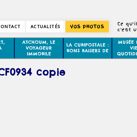
Ce qu'i
CONTACT
ACTUALITÉS
VOS PHOTOS
c'est 
l'éte
T,
ATCHOUM, LE
MUSÉE 
LA CUBIPOSTALE :
A
VOYAGEUR
VI
BONS BAISERS DE
IMMOBILE
QUOTID
CF0934 copie