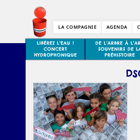
LA COMPAGNIE
AGENDA
LIBÉREZ L’EAU !
DE L’ARBRE À L’AR
CONCERT
SOUVENIRS DE L
HYDROPHONIQUE
PRÉHISTOIRE
DS