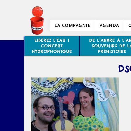
LA COMPAGNIE
AGENDA
LIBÉREZ L’EAU !
DE L’ARBRE À L’AR
CONCERT
SOUVENIRS DE L
HYDROPHONIQUE
PRÉHISTOIRE
DS