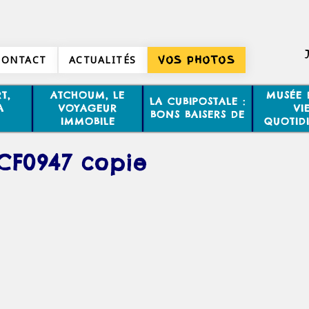
CONTACT
ACTUALITÉS
VOS PHOTOS
T,
ATCHOUM, LE
MUSÉE 
LA CUBIPOSTALE :
A
VOYAGEUR
VI
BONS BAISERS DE
IMMOBILE
QUOTID
CF0947 copie