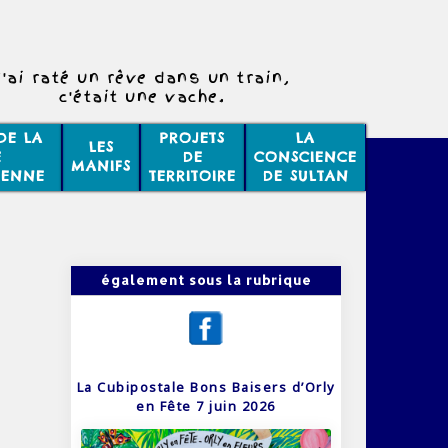
J'ai raté un rêve dans un train,
c'était une vache.
DE LA
PROJETS
LA
LES
E
DE
CONSCIENCE
MANIFS
IENNE
TERRITOIRE
DE SULTAN
également sous la rubrique
La Cubipostale Bons Baisers d’Orly
en Fête 7 juin 2026