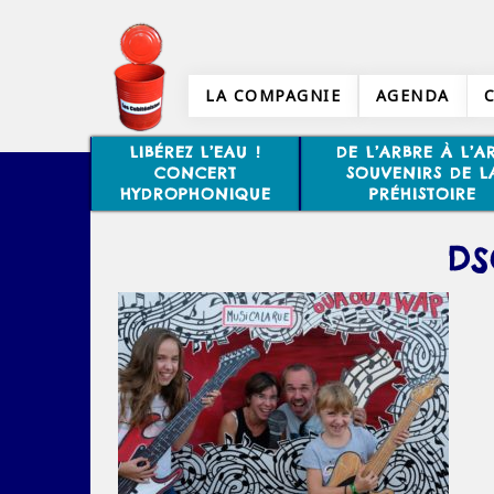
LA COMPAGNIE
AGENDA
LIBÉREZ L’EAU !
DE L’ARBRE À L’AR
CONCERT
SOUVENIRS DE L
HYDROPHONIQUE
PRÉHISTOIRE
DS