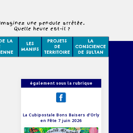
Imaginez une pendule arrêtée.
Quelle heure est-il ?
DE LA
PROJETS
LA
LES
E
DE
CONSCIENCE
MANIFS
IENNE
TERRITOIRE
DE SULTAN
également sous la rubrique
La Cubipostale Bons Baisers d’Orly
en Fête 7 juin 2026