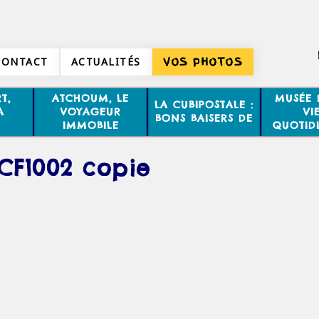
CONTACT
ACTUALITÉS
VOS PHOTOS
T,
ATCHOUM, LE
MUSÉE 
LA CUBIPOSTALE :
A
VOYAGEUR
VI
BONS BAISERS DE
IMMOBILE
QUOTID
CF1002 copie