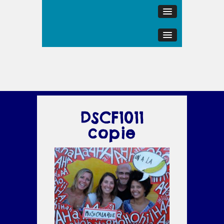
DSCF1011
copie