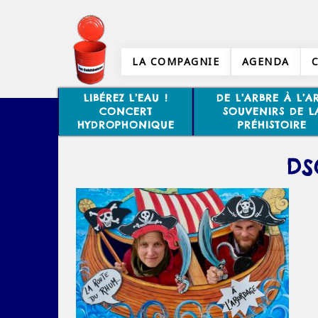
LA COMPAGNIE
AGENDA
LIBÉREZ L’EAU !
DE L’ARBRE À L’AR
CONCERT
SOUVENIRS DE L
HYDROPHONIQUE
PRÉHISTOIRE
DS