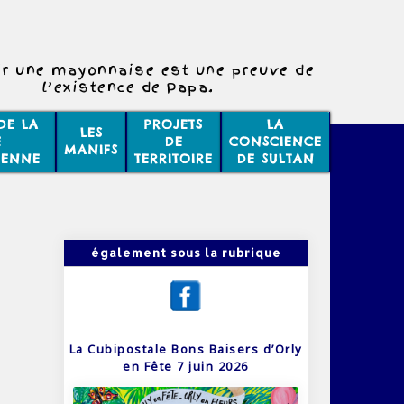
r une mayonnaise est une preuve de
l’existence de Papa.
DE LA
PROJETS
LA
LES
E
DE
CONSCIENCE
MANIFS
IENNE
TERRITOIRE
DE SULTAN
également sous la rubrique
La Cubipostale Bons Baisers d’Orly
en Fête 7 juin 2026