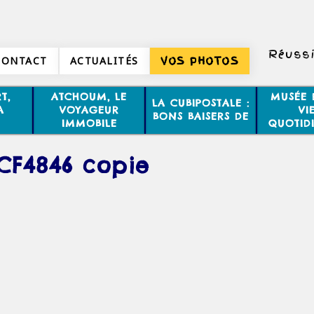
Réussi
CONTACT
ACTUALITÉS
VOS PHOTOS
T,
ATCHOUM, LE
MUSÉE 
LA CUBIPOSTALE :
A
VOYAGEUR
VI
BONS BAISERS DE
IMMOBILE
QUOTID
CF4846 copie