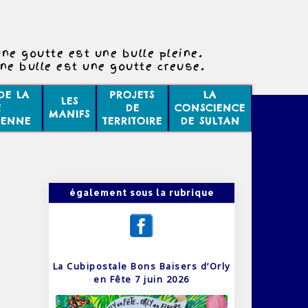
ne goutte est une bulle pleine.
ne bulle est une goutte creuse.
DE LA
PROJETS
LA
LES
E
DE
CONSCIENCE
MANIFS
IENNE
TERRITOIRE
DE SULTAN
également sous la rubrique
La Cubipostale Bons Baisers d’Orly
en Fête 7 juin 2026