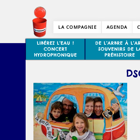
LA COMPAGNIE
AGENDA
LIBÉREZ L’EAU !
DE L’ARBRE À L’AR
CONCERT
SOUVENIRS DE L
HYDROPHONIQUE
PRÉHISTOIRE
DS