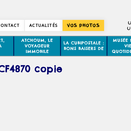
U
CONTACT
ACTUALITÉS
VOS PHOTOS
U
T,
ATCHOUM, LE
MUSÉE 
LA CUBIPOSTALE :
A
VOYAGEUR
VI
BONS BAISERS DE
IMMOBILE
QUOTID
CF4870 copie