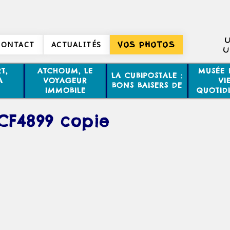
U
CONTACT
ACTUALITÉS
VOS PHOTOS
U
T,
ATCHOUM, LE
MUSÉE 
LA CUBIPOSTALE :
A
VOYAGEUR
VI
BONS BAISERS DE
IMMOBILE
QUOTID
CF4899 copie