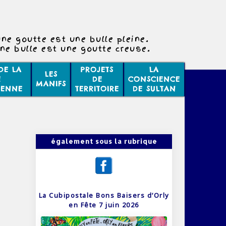
ne goutte est une bulle pleine.
ne bulle est une goutte creuse.
DE LA
PROJETS
LA
LES
E
DE
CONSCIENCE
MANIFS
IENNE
TERRITOIRE
DE SULTAN
également sous la rubrique
La Cubipostale Bons Baisers d’Orly
en Fête 7 juin 2026