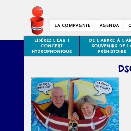
LA COMPAGNIE
AGENDA
LIBÉREZ L’EAU !
DE L’ARBRE À L’AR
CONCERT
SOUVENIRS DE L
HYDROPHONIQUE
PRÉHISTOIRE
DS