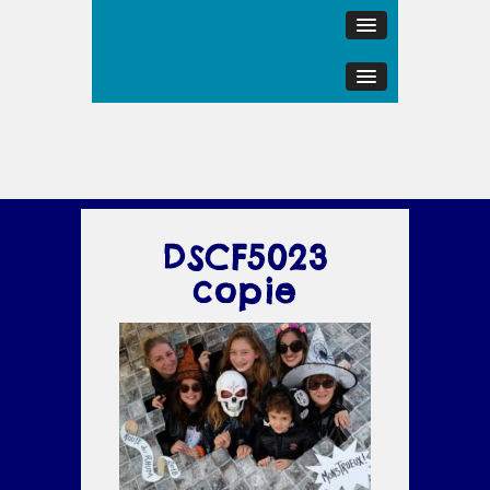
DSCF5023
copie