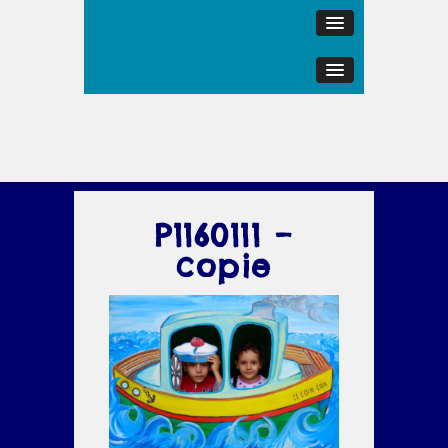
P1160111 –
copie