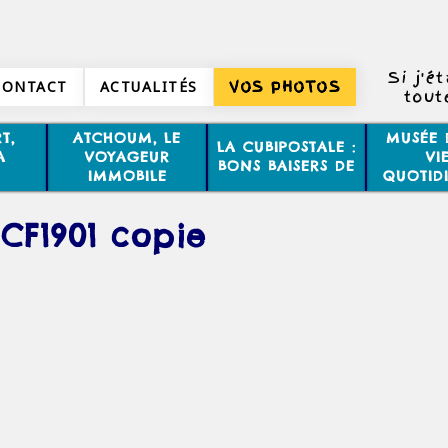
Si j'é
CONTACT
ACTUALITÉS
VOS PHOTOS
tout
toute
T,
ATCHOUM, LE
MUSÉE 
LA CUBIPOSTALE :
minu
A
VOYAGEUR
VI
BONS BAISERS DE
IMMOBILE
QUOTID
CF1901 copie