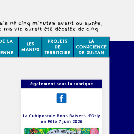
tais né cinq minutes avant ou après,
e ma vie aurait été décalée de cinq
minutes,
 ma vie aurait été différente à cinq
DE LA
PROJETS
LA
LES
tes près, soyons sur nos gardes !
E
DE
CONSCIENCE
MANIFS
IENNE
TERRITOIRE
DE SULTAN
également sous la rubrique
La Cubipostale Bons Baisers d’Orly
en Fête 7 juin 2026