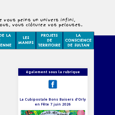
e vous peins un univers infini,
vous, vous clôturez vos pelouses.
Vie de papa/Les paroles
DE LA
PROJETS
LA
LES
6060/50
E
DE
CONSCIENCE
MANIFS
IENNE
TERRITOIRE
DE SULTAN
également sous la rubrique
La Cubipostale Bons Baisers d’Orly
en Fête 7 juin 2026