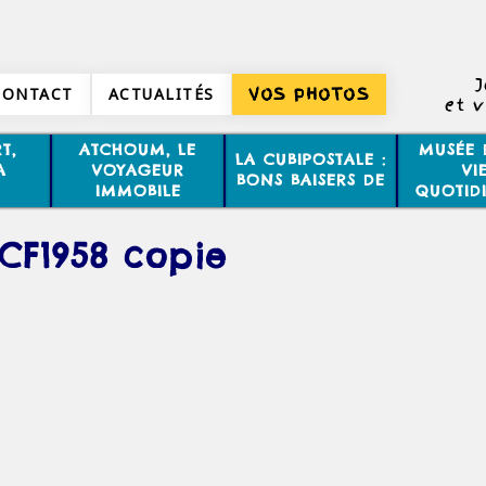
J
CONTACT
ACTUALITÉS
VOS PHOTOS
et 
T,
ATCHOUM, LE
MUSÉE 
LA CUBIPOSTALE :
A
VOYAGEUR
VI
BONS BAISERS DE
IMMOBILE
QUOTID
CF1958 copie