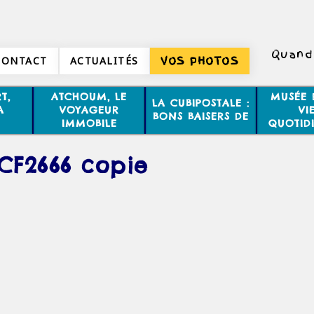
Quand 
CONTACT
ACTUALITÉS
VOS PHOTOS
T,
ATCHOUM, LE
MUSÉE 
LA CUBIPOSTALE :
A
VOYAGEUR
VI
BONS BAISERS DE
IMMOBILE
QUOTID
CF2666 copie