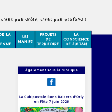
c’est pas drôle, c’est pas profond !
DE LA
PROJETS
LA
LES
E
DE
CONSCIENCE
MANIFS
IENNE
TERRITOIRE
DE SULTAN
également sous la rubrique
La Cubipostale Bons Baisers d’Orly
en Fête 7 juin 2026