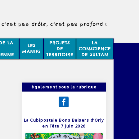
c’est pas drôle, c’est pas profond !
DE LA
PROJETS
LA
LES
E
DE
CONSCIENCE
MANIFS
IENNE
TERRITOIRE
DE SULTAN
également sous la rubrique
La Cubipostale Bons Baisers d’Orly
en Fête 7 juin 2026