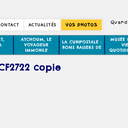
Quand 
CONTACT
ACTUALITÉS
VOS PHOTOS
T,
ATCHOUM, LE
MUSÉE 
LA CUBIPOSTALE :
A
VOYAGEUR
VI
BONS BAISERS DE
IMMOBILE
QUOTID
CF2722 copie