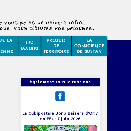
e vous peins un univers infini,
vous, vous clôturez vos pelouses.
Vie de papa/Les paroles
DE LA
PROJETS
LA
LES
6060/50
E
DE
CONSCIENCE
MANIFS
IENNE
TERRITOIRE
DE SULTAN
également sous la rubrique
La Cubipostale Bons Baisers d’Orly
en Fête 7 juin 2026