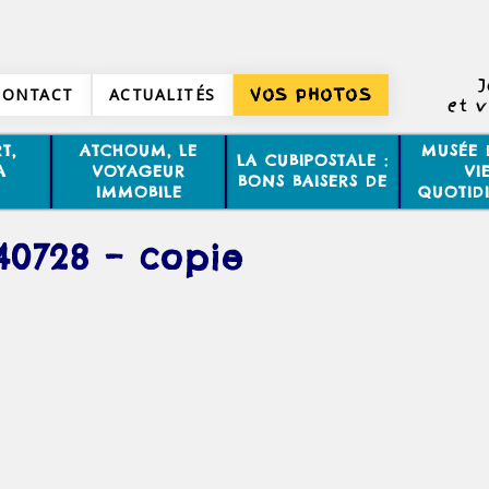
J
CONTACT
ACTUALITÉS
VOS PHOTOS
et 
T,
ATCHOUM, LE
MUSÉE 
LA CUBIPOSTALE :
A
VOYAGEUR
VI
BONS BAISERS DE
IMMOBILE
QUOTID
40728 – copie