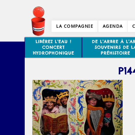
LA COMPAGNIE
AGENDA
LIBÉREZ L’EAU !
DE L’ARBRE À L’AR
CONCERT
SOUVENIRS DE L
HYDROPHONIQUE
PRÉHISTOIRE
P14