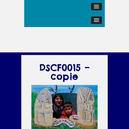
DSCF0015 –
copie