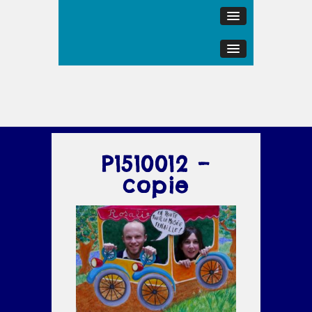
P1510012 –
copie