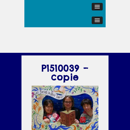
P1510039 –
copie