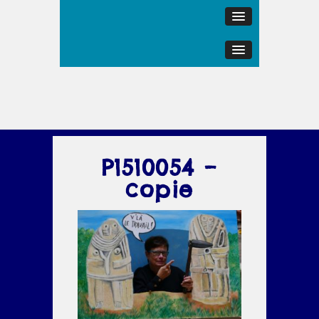
P1510054 –
copie