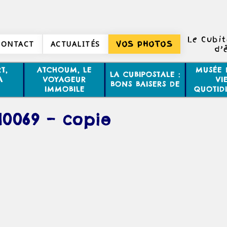
Le Cubi
CONTACT
ACTUALITÉS
VOS PHOTOS
d’
T,
ATCHOUM, LE
MUSÉE 
LA CUBIPOSTALE :
A
VOYAGEUR
VI
BONS BAISERS DE
IMMOBILE
QUOTID
10069 – copie