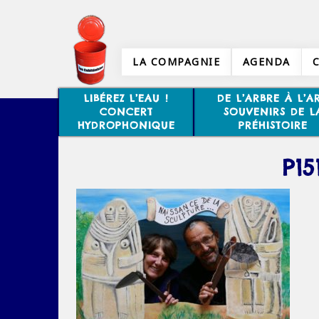
LA COMPAGNIE
AGENDA
LIBÉREZ L’EAU !
DE L’ARBRE À L’AR
CONCERT
SOUVENIRS DE L
HYDROPHONIQUE
PRÉHISTOIRE
P15