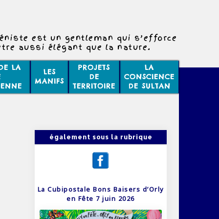
téniste est un gentleman qui s’efforce
être aussi élégant que la nature.
DE LA
PROJETS
LA
LES
E
DE
CONSCIENCE
MANIFS
IENNE
TERRITOIRE
DE SULTAN
également sous la rubrique
La Cubipostale Bons Baisers d’Orly
en Fête 7 juin 2026