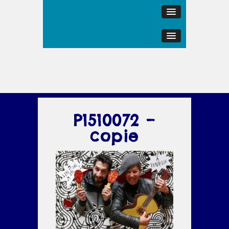
P1510072 –
copie