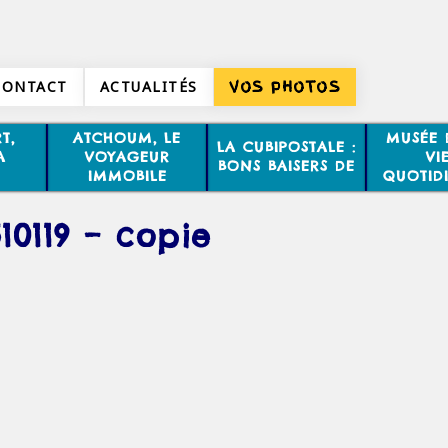
CONTACT
ACTUALITÉS
VOS PHOTOS
T,
ATCHOUM, LE
MUSÉE 
LA CUBIPOSTALE :
A
VOYAGEUR
VI
BONS BAISERS DE
IMMOBILE
QUOTID
510119 – copie