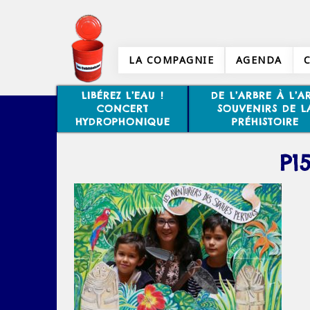
LA COMPAGNIE
AGENDA
LIBÉREZ L’EAU !
DE L’ARBRE À L’AR
CONCERT
SOUVENIRS DE L
HYDROPHONIQUE
PRÉHISTOIRE
P1