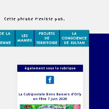
Cette phrase n'existe pas.
DE LA
PROJETS
LA
LES
E
DE
CONSCIENCE
MANIFS
IENNE
TERRITOIRE
DE SULTAN
également sous la rubrique
La Cubipostale Bons Baisers d’Orly
en Fête 7 juin 2026