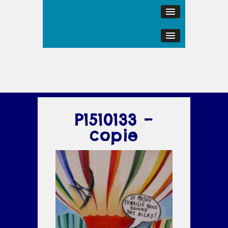
P1510133 –
copie