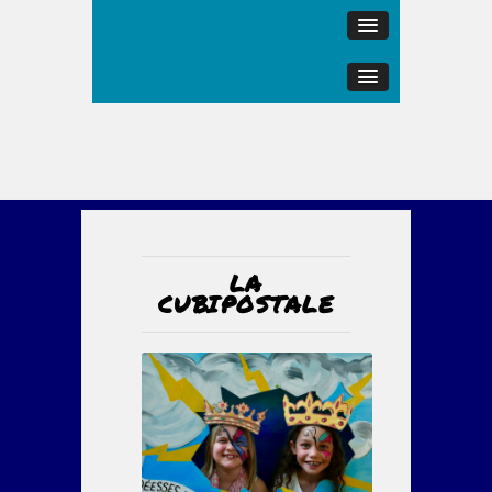
LA
CUBIPOSTALE